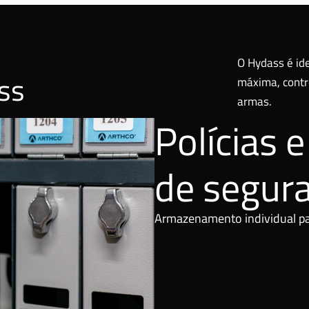
O Hydass é id
ss
máxima, contro
armas.
Polícias 
de segur
Armazenamento individual par