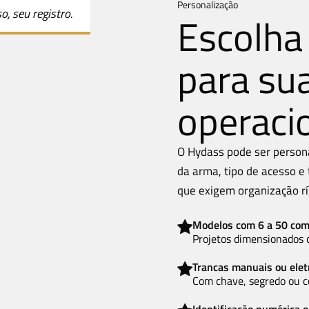
Personalização
, seu registro.
Escolha 
para sua
operaci
O Hydass pode ser person
da arma, tipo de acesso e 
que exigem organização ríg
Modelos com 6 a 50 co
Projetos dimensionados c
Trancas manuais ou elet
Com chave, segredo ou co
Identificação numérica o